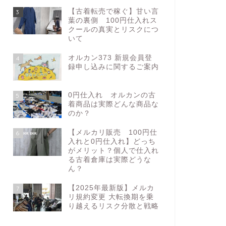
【古着転売で稼ぐ】甘い言
3
葉の裏側 100円仕入れス
クールの真実とリスクにつ
いて
オルカン373 新規会員登
4
録申し込みに関するご案内
0円仕入れ オルカンの古
5
着商品は実際どんな商品な
のか？
【メルカリ販売 100円仕
6
入れと0円仕入れ】どっち
がメリット？個人で仕入れ
る古着倉庫は実際どうな
ん？
【2025年最新版】メルカ
7
リ規約変更 大転換期を乗
り越えるリスク分散と戦略