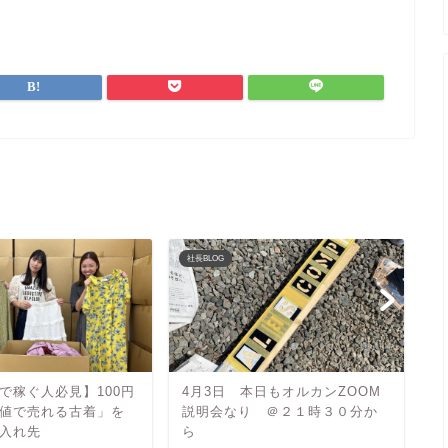
社長BLOG
社
で稼ぐ人必見】100円
4月3日 本日もオルカンZOOM
o
値で売れる古着」を
説明会なり ＠２１時３０分か
O
入れ先
ら