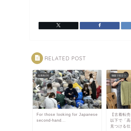
RELATED POST
社長BLOG
物販で役立つ
1年4月15日に
For those looking for Japanese
【古着転売
た！！
second-hand...
以下で「高
見つける仕