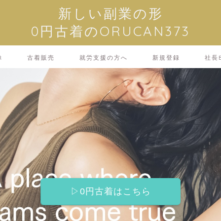
新しい副業の形
0円古着のORUCAN373
R
古着販売
就労支援の方へ
新規登録
社長B
▷0円古着はこちら