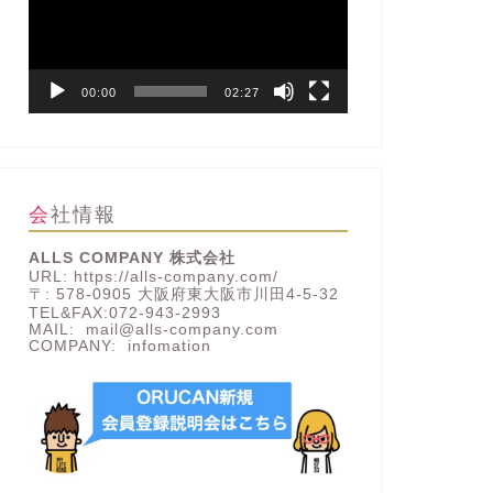
レ
ー
ヤ
ー
00:00
02:27
会社情報
ALLS COMPANY 株式会社
URL: https://alls-company.com/
〒: 578-0905 大阪府東大阪市川田4-5-32
TEL&FAX:072-943-2993
MAIL: mail@alls-company.com
COMPANY:
infomation