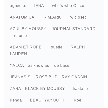
agnes b.
IENA
who’s who Chico
ANATOMICA RIM.ARK w closet
AZUL BY MOUSSY JOURNAL STANDARD
relume
ADAM ET ROPE
jouetie
RALPH
LAUREN
YAECA as know as de base
JEANASIS ROSE BUD RAY CASSIN
ZARA BLACK BY MOUSSY
kastane
rienda BEAUTY&YOUTH Koe