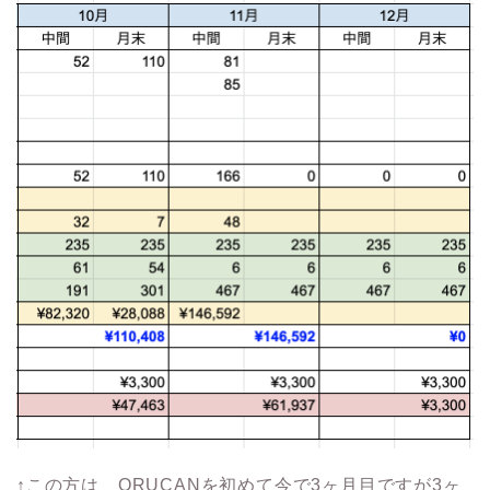
↑この方は ORUCANを初めて今で3ヶ月目ですが3ヶ