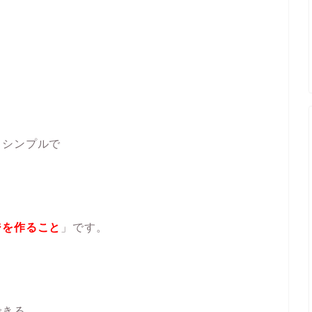
？
もシンプルで
ジを作ること
」です。
できる