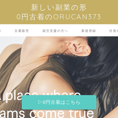
新しい副業の形
0円古着のORUCAN373
R
古着販売
就労支援の方へ
新規登録
社長B
▷0円古着はこちら