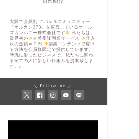
自己紹介
大阪で会員制 アパレルコミュニティー
『オルカン373』を運営しているオール
ズカンパニー株式会社です
私たちは、
業界初の
古着委託副業サービス
仕入
れの金額＝０円
副業コンテンツで稼げ
る方法を会員様限定で提供しています。
時流に沿ったビジネスで、私たちに関わ
る全ての人に新しい仕組みを提案致しま
す。♪
＼ Follow me ／
動
画
プ