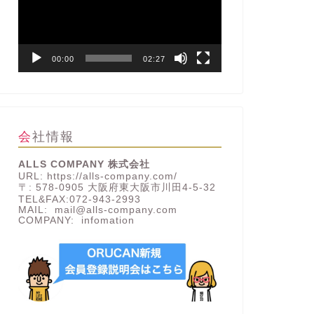
レ
ー
ヤ
ー
00:00
02:27
会社情報
ALLS COMPANY 株式会社
URL: https://alls-company.com/
〒: 578-0905 大阪府東大阪市川田4-5-32
TEL&FAX:072-943-2993
MAIL: mail@alls-company.com
COMPANY:
infomation