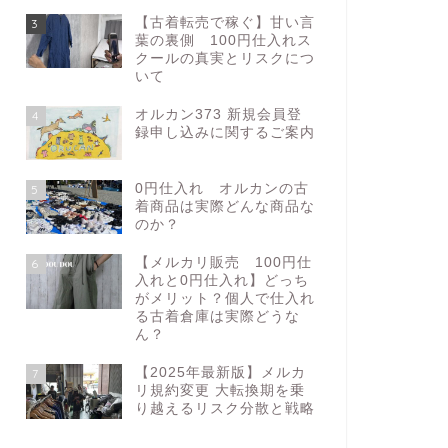
【古着転売で稼ぐ】甘い言
3
葉の裏側 100円仕入れス
クールの真実とリスクにつ
いて
オルカン373 新規会員登
4
録申し込みに関するご案内
0円仕入れ オルカンの古
5
着商品は実際どんな商品な
のか？
【メルカリ販売 100円仕
6
入れと0円仕入れ】どっち
がメリット？個人で仕入れ
る古着倉庫は実際どうな
ん？
【2025年最新版】メルカ
7
リ規約変更 大転換期を乗
り越えるリスク分散と戦略