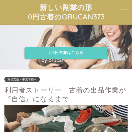
新しい副業の形
0円古着のORUCAN373
▷0円古着はこちら
就労支援・事業者様へ
利用者ストーリー 古着の出品作業が
『自信』になるまで