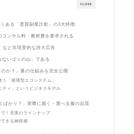
CLOSE
くある「悪質副業詐欺」の3大特徴
のコンサル料・教材費を要求される
万」など非現実的な誇大広告
れないゴミの山」である
なのか？」裏の仕組みを完全公開
救う「循環型エコシステム」
ニティ」というビジネスモデル
ミばかり？」実際に届く・選べる服の品質
まで！充実のラインナップ
ができる納得感