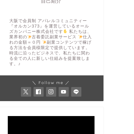
自己紹介
大阪で会員制 アパレルコミュニティー
『オルカン373』を運営しているオール
ズカンパニー株式会社です
私たちは、
業界初の
古着委託副業サービス
仕入
れの金額＝０円
副業コンテンツで稼げ
る方法を会員様限定で提供しています。
時流に沿ったビジネスで、私たちに関わ
る全ての人に新しい仕組みを提案致しま
す。♪
＼ Follow me ／
動
画
プ