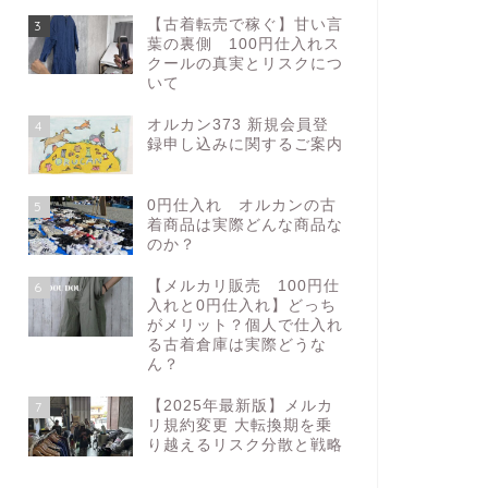
【古着転売で稼ぐ】甘い言
3
葉の裏側 100円仕入れス
クールの真実とリスクにつ
いて
オルカン373 新規会員登
4
録申し込みに関するご案内
0円仕入れ オルカンの古
5
着商品は実際どんな商品な
のか？
【メルカリ販売 100円仕
6
入れと0円仕入れ】どっち
がメリット？個人で仕入れ
る古着倉庫は実際どうな
ん？
【2025年最新版】メルカ
7
リ規約変更 大転換期を乗
り越えるリスク分散と戦略