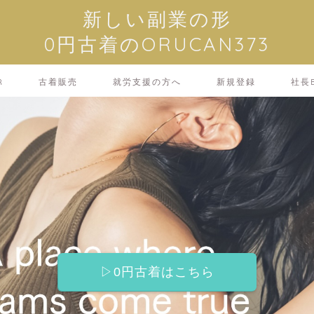
新しい副業の形
0円古着のORUCAN373
R
古着販売
就労支援の方へ
新規登録
社長B
▷0円古着はこちら