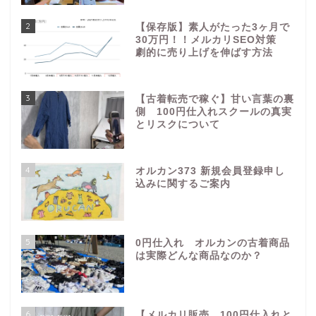
2
【保存版】素人がたった3ヶ月で
30万円！！メルカリSEO対策
劇的に売り上げを伸ばす方法
3
【古着転売で稼ぐ】甘い言葉の裏
側 100円仕入れスクールの真実
とリスクについて
4
オルカン373 新規会員登録申し
込みに関するご案内
5
0円仕入れ オルカンの古着商品
は実際どんな商品なのか？
6
【メルカリ販売 100円仕入れと