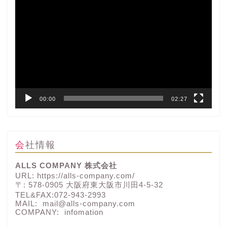
動
画
プ
レ
ー
ヤ
ー
00:00
02:27
会社情報
ALLS COMPANY 株式会社
URL: https://alls-company.com/
〒: 578-0905 大阪府東大阪市川田4-5-32
TEL&FAX:072-943-2993
MAIL: mail@alls-company.com
COMPANY:
infomation