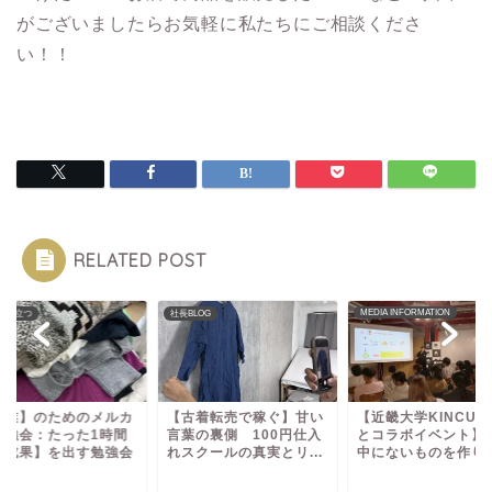
がございましたらお気軽に私たちにご相談くださ
い！！
RELATED POST
MEDIA INFORMATION
で役立つ
社長BLOG
副業】のためのメルカ
【古着転売で稼ぐ】甘い
【近畿大学KINCUB
勉強会：たった1時間
言葉の裏側 100円仕入
とコラボイベント】
【成果】を出す勉強会
れスクールの真実とリ...
中にないものを作り..