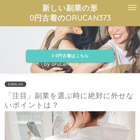
新しい副業の形
0円古着のORUCAN373
▷0円古着はこちら
社長BLOG
「注目」副業を選ぶ時に絶対に外せな
いポイントは？