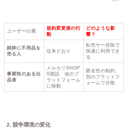
しもべ
規約変更後の行
どのような影
ユーザーの層
動
響？
転売ヤー排除で
純粋に不用品を
従来どおり
快適に利用でき
売る人
る
メルカリSHOP
匿名性の制約、
事業性のある出
S開設、他のプ
別のプラットフ
品者
ラットフォーム
ォームで分散
に移動
2. 競争環境の変化