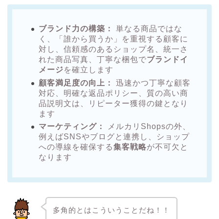
ブランド力の構築：
単なる商品ではな
く、「誰から買うか」を重視する顧客に
対し、信頼感のあるショップ名、統一さ
れた商品写真、丁寧な梱包で
ブランドイ
メージ
を確立します
顧客満足度の向上：
迅速かつ丁寧な顧客
対応、明確な返品ポリシー、質の高い商
品説明文は、リピーター獲得の鍵となり
ます
マーケティング：
メルカリShopsの外、
例えばSNSやブログと連携し、ショップ
への導線を確保する
集客戦略
が不可欠と
なります
多角的とはこういうことだね！！