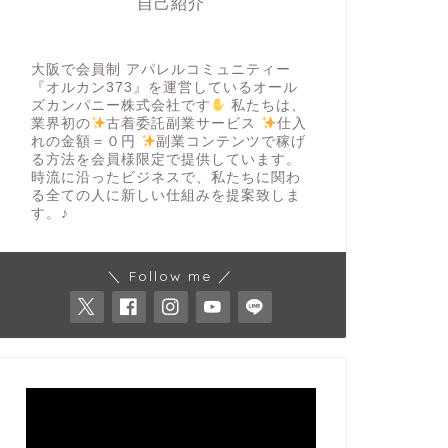
自己紹介
大阪で会員制 アパレルコミュニティー
『オルカン373』を運営しているオール
ズカンパニー株式会社です
私たちは、
業界初の
古着委託副業サービス
仕入
れの金額＝０円
副業コンテンツで稼げ
る方法を会員様限定で提供しています。
時流に沿ったビジネスで、私たちに関わ
る全ての人に新しい仕組みを提案致しま
す。♪
＼ Follow me ／
動
画
プ