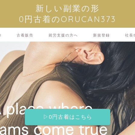
新しい副業の形
0円古着のORUCAN373
R
古着販売
就労支援の方へ
新規登録
社長B
▷0円古着はこちら