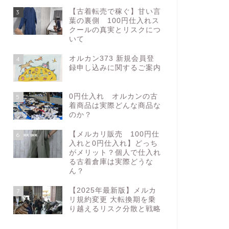
【古着転売で稼ぐ】甘い言
3
葉の裏側 100円仕入れス
クールの真実とリスクにつ
いて
オルカン373 新規会員登
4
録申し込みに関するご案内
0円仕入れ オルカンの古
5
着商品は実際どんな商品な
のか？
【メルカリ販売 100円仕
6
入れと0円仕入れ】どっち
がメリット？個人で仕入れ
る古着倉庫は実際どうな
ん？
【2025年最新版】メルカ
7
リ規約変更 大転換期を乗
り越えるリスク分散と戦略