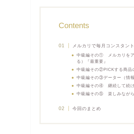
Contents
メルカリで毎月コンスタン
中級編その① メルカリを
る）『最重要』
中級編その②PICKする商
中級編その③データー（情
中級編その④ 継続して続
中級編その⑤ 楽しみなが
今回のまとめ