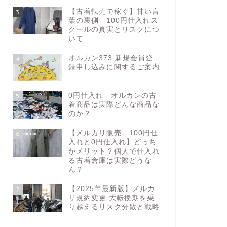
【古着転売で稼ぐ】甘い言
3
葉の裏側 100円仕入れス
クールの真実とリスクにつ
いて
オルカン373 新規会員登
4
録申し込みに関するご案内
0円仕入れ オルカンの古
5
着商品は実際どんな商品な
のか？
【メルカリ販売 100円仕
6
入れと0円仕入れ】どっち
がメリット？個人で仕入れ
る古着倉庫は実際どうな
ん？
【2025年最新版】メルカ
7
リ規約変更 大転換期を乗
り越えるリスク分散と戦略