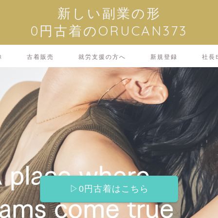
新しい副業の形
0円古着のORUCAN373
R
古着販売
就労支援の方へ
新規登録
社長B
▷0円古着はこちら