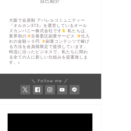
自己紹介
大阪で会員制 アパレルコミュニティー
『オルカン373』を運営しているオール
ズカンパニー株式会社です
私たちは、
業界初の
古着委託副業サービス
仕入
れの金額＝０円
副業コンテンツで稼げ
る方法を会員様限定で提供しています。
時流に沿ったビジネスで、私たちに関わ
る全ての人に新しい仕組みを提案致しま
す。♪
＼ Follow me ／
動
画
プ