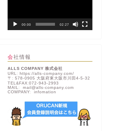
レ
ー
ヤ
ー
00:00
02:27
会社情報
ALLS COMPANY 株式会社
URL: https://alls-company.com/
〒: 578-0905 大阪府東大阪市川田4-5-32
TEL&FAX:072-943-2993
MAIL: mail@alls-company.com
COMPANY:
infomation